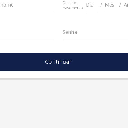
Data de
enome
Dia
Mês
A
/
/
nascimento
Senha
Continuar